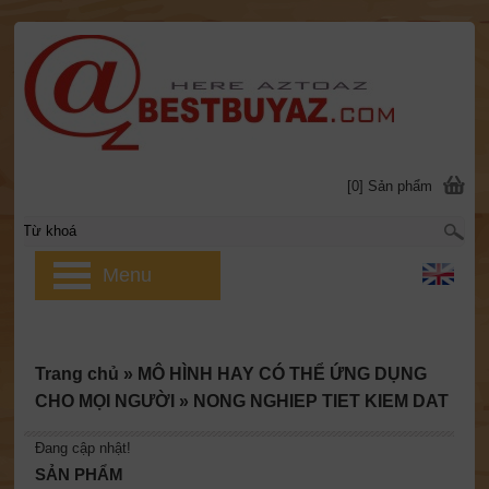
[0] Sản phẩm
Menu
Trang chủ
»
MÔ HÌNH HAY CÓ THỂ ỨNG DỤNG
CHO MỌI NGƯỜI
»
NONG NGHIEP TIET KIEM DAT
Đang cập nhật!
SẢN PHẨM