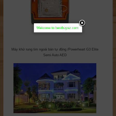
Welcome to bestbuyaz.com
Máy khử rung tim ngoài bán tự động /Powerheart G3 Elite
Semi Auto AED