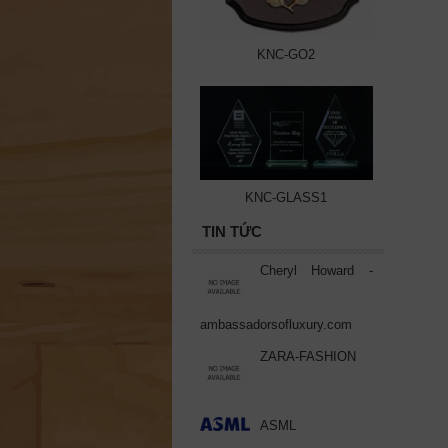
KNC-GO2
KNC-GLASS1
TIN TỨC
Cheryl Howard -
ambassadorsofluxury.com
ZARA-FASHION
ASML