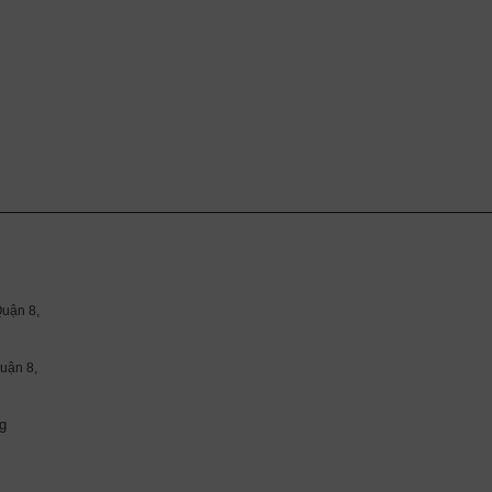
uận 8,
ận 8,
g