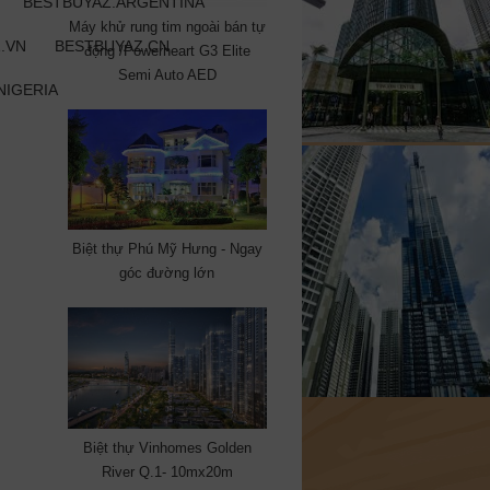
BESTBUYAZ.ARGENTINA
Máy khử rung tim ngoài bán tự
.VN
BESTBUYAZ.CN
động /Powerheart G3 Elite
Semi Auto AED
NIGERIA
Biệt thự Phú Mỹ Hưng - Ngay
góc đường lớn
Biệt thự Vinhomes Golden
River Q.1- 10mx20m