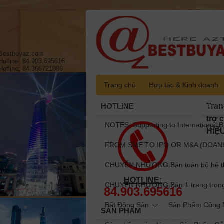
Bestbuyaz.com
Hotline: 84.903.695616
Hotline: 84.366721886
Trang chủ
Hợp tác & Kinh doanh
Supporting to International Brands fo
HOTLINE
Tran
trợ 
NOTES: Supporting to International B
Đang 
HIỆ
FROM SME TO IPO OR M&A (DOANH
CHUYỂN NHƯỢNG.Bán toàn bộ hệ thốn
HOTLINE:
CHUYỂN NHƯỢNG.Bán 1 trang trong to
84.903.695616
Bất Động Sản
Sản Phẩm Công N
SẢN PHẨM