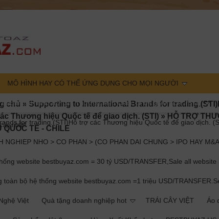
MÔ HÌNH HAY CÓ THỂ ỨNG DỤNG CHO MỌI NGƯỜI
r trading.(STI)Hỗ trợ các Thương hiệu Quốc tế để giao dịch. (STI)
g chủ
»
Supporting to International Brands for trading.(STI
các Thương hiệu Quốc tế để giao dịch. (STI)
»
HỖ TRỢ TH
rands for trading.(STI)Hỗ trợ các Thương hiệu Quốc tế để giao dịch. (S
cập nhật!
U QUỐC TẾ - CHILE
 NGHIEP NHO > CO PHAN > (CO PHAN DAI CHUNG > IPO HAY M&A
g website bestbuyaz.com = 30 tỷ USD/TRANSFER,Sale all website b
àn bộ hệ thống website bestbuyaz.com =1 triệu USD/TRANSFER.Sell ​​
ghệ Việt
Quà tặng doanh nghiệp hot
TRÁI CÂY VIỆT
Áo d