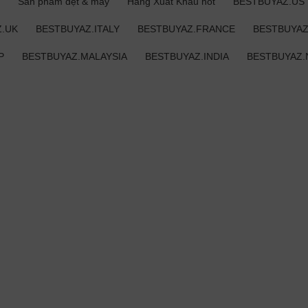
Sản phẩm dệt & may
Hàng Xuất Khẩu hot
BESTBUYAZ.US
.UK
BESTBUYAZ.ITALY
BESTBUYAZ.FRANCE
BESTBUYAZ
P
BESTBUYAZ.MALAYSIA
BESTBUYAZ.INDIA
BESTBUYAZ.