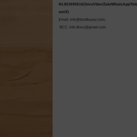
84.903695616(Sms/Viber/Zalo/WhatsApp/Tel
Email: info@bestbuyaz.com; 

 BCC: info.tksco@gmail.com