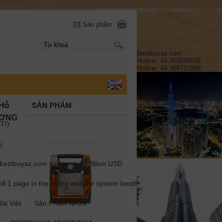
[0] Sản phẩm
Bestbuyaz.com
Hotline: 84.903695616
Hotline: 84.366721886
)Hỗ
SẢN PHẨM
ƯƠNG
TI)
)
estbuyaz.com system = 30 Bilion USD
1 page in the entire website system bestbuyaz.com =1 million USD
ài Việt
Sản Phẩm Nhựa