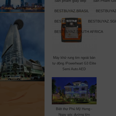
Sản phẩm giày dép
Sản Phẩm Gỗ
BESTBUYAZ.BRASIL
BESTBUYAZ
BESTBUYAZ.KR
BESTBUYAZ.SG
BESTBUYAZ.SOUTH AFRICA
Máy khử rung tim ngoài bán
tự động /Powerheart G3 Elite
Semi Auto AED
Biệt thự Phú Mỹ Hưng -
Ngay góc đường lớn