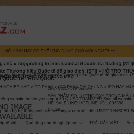
MÔ HÌNH HAY CÓ THỂ ỨNG DỤNG CHO MỌI NGƯỜI
r trading.(STI)Hỗ trợ các Thương hiệu Quốc tế để giao dịch. (STI)
g chủ
»
Supporting to International Brands for trading.(STI
các Thương hiệu Quốc tế để giao dịch. (STI)
»
HỖ TRỢ TH
rands for trading.(STI)Hỗ trợ các Thương hiệu Quốc tế để giao dịch. (S
 PHẨM ĐO LƯỢNG OXY TRONG MÁU
U QUỐC TẾ - HÀN QUỐC
 NGHIEP NHO > CO PHAN > (CO PHAN DAI CHUNG > IPO HAY M&A
28-07-2021 // 589 lượt xem
SẢN PHẨM ĐO LƯỢNG OXY TRONG MÁU 
g website bestbuyaz.com = 30 tỷ USD/TRANSFER,Sale all website b
HỆ: SALE LINE: HOTLINE: 0911093588
Chi tiết →
àn bộ hệ thống website bestbuyaz.com =1 triệu USD/TRANSFER.Sell ​​
ghệ Việt
Quà tặng doanh nghiệp hot
TRÁI CÂY VIỆT
Áo d