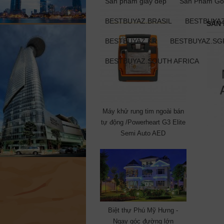
Sản phẩm giày dép
Sản Phẩm Gỗ
BESTBUYAZ.BRASIL
BESTBUYAZ
SẢN 
BESTBUYAZ.KR
BESTBUYAZ.SG
BESTBUYAZ.SOUTH AFRICA
Máy khử rung tim ngoài bán
tự động /Powerheart G3 Elite
Semi Auto AED
Biệt thự Phú Mỹ Hưng -
Ngay góc đường lớn