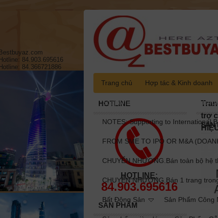
Bestbuyaz.com
Hotline: 84.903.695616
Hotline: 84.366721886
Trang chủ
Hợp tác & Kinh doanh
Supporting to International Brands fo
HOTLINE
Tran
trợ 
NOTES: Supporting to International B
SẢN
HIỆ
FROM SME TO IPO OR M&A (DOANH
CHUYỂN NHƯỢNG.Bán toàn bộ hệ thốn
HOTLINE:
CHUYỂN NHƯỢNG.Bán 1 trang trong to
84.903.695616
Bất Động Sản
Sản Phẩm Công N
SẢN PHẨM