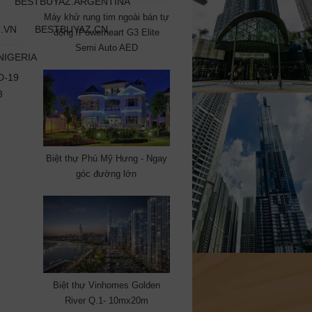
BESTBUYAZ.ARGENTINA
Máy khử rung tim ngoài bán tự
.VN
BESTBUYAZ.CN
động /Powerheart G3 Elite
Semi Auto AED
NIGERIA
-19
8
Biệt thự Phú Mỹ Hưng - Ngay
góc đường lớn
Biệt thự Vinhomes Golden
River Q.1- 10mx20m