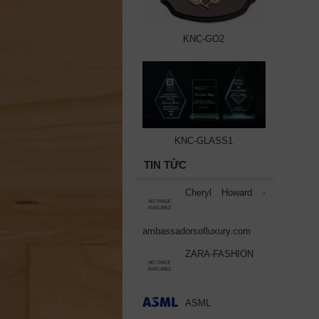
KNC-GO2
KNC-GLASS1
TIN TỨC
Cheryl Howard -
ambassadorsofluxury.com
ZARA-FASHION
ASML