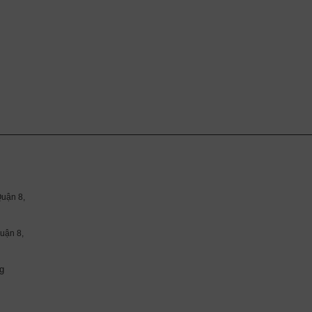
uận 8,
ận 8,
g