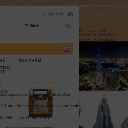
[0] Sản phẩm
Bestbuyaz.com
Hotline: 84.903695616
Hotline: 84.366721886
)Hỗ
SẢN PHẨM
ƯƠNG
TI)
)
LIÊN
estbuyaz.com system = 30 Bilion USD
1 page in the entire website system bestbuyaz.com =1 million USD
ài Việt
Sản Phẩm Nhựa