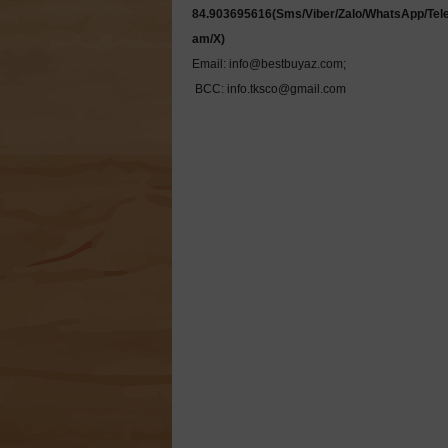
84.903695616(Sms/Viber/Zalo/WhatsApp/Tel
Email: info@bestbuyaz.com; 

 BCC: info.tksco@gmail.com