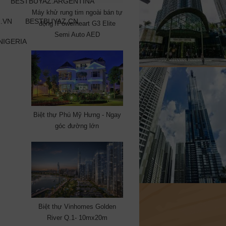
BESTBUYAZ.ARGENTINA
Máy khử rung tim ngoài bán tự
.VN
BESTBUYAZ.CN
động /Powerheart G3 Elite
Semi Auto AED
NIGERIA
Biệt thự Phú Mỹ Hưng - Ngay
góc đường lớn
Biệt thự Vinhomes Golden
River Q.1- 10mx20m