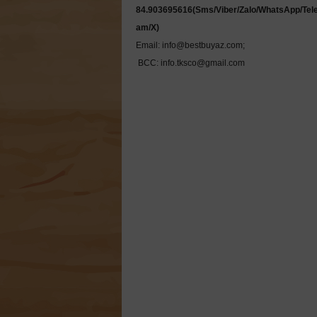
84.903695616(Sms/Viber/Zalo/WhatsApp/Tel
Email: info@bestbuyaz.com; 

 BCC: info.tksco@gmail.com