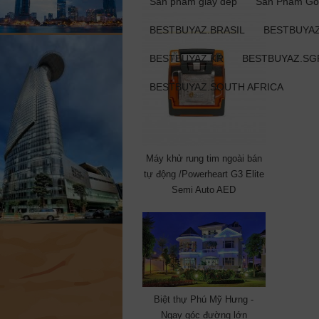
Sản phẩm giày dép
Sản Phẩm Gỗ
BESTBUYAZ.BRASIL
BESTBUYAZ
BESTBUYAZ.KR
BESTBUYAZ.SG
BESTBUYAZ.SOUTH AFRICA
Máy khử rung tim ngoài bán
tự động /Powerheart G3 Elite
Semi Auto AED
Biệt thự Phú Mỹ Hưng -
Ngay góc đường lớn