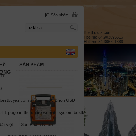
[0] Sản phẩm
Bestbuyaz.com
Hotline: 84.903695616
Hotline: 84.366721886
)Hỗ
SẢN PHẨM
ƯƠNG
TI)
)
estbuyaz.com system = 30 Bilion USD
1 page in the entire website system bestbuyaz.com =1 million USD
ài Việt
Sản Phẩm Nhựa