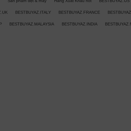
Sản phẩm dệt & may
Hàng Xuất Khẩu hot
BESTBUYAZ.US
.UK
BESTBUYAZ.ITALY
BESTBUYAZ.FRANCE
BESTBUYAZ
P
BESTBUYAZ.MALAYSIA
BESTBUYAZ.INDIA
BESTBUYAZ.