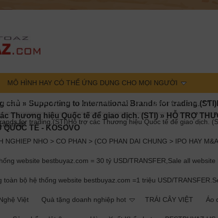
MÔ HÌNH HAY CÓ THỂ ỨNG DỤNG CHO MỌI NGƯỜI
r trading.(STI)Hỗ trợ các Thương hiệu Quốc tế để giao dịch. (STI)
g chủ
»
Supporting to International Brands for trading.(STI
các Thương hiệu Quốc tế để giao dịch. (STI)
»
HỖ TRỢ TH
rands for trading.(STI)Hỗ trợ các Thương hiệu Quốc tế để giao dịch. (S
cập nhật!
U QUỐC TẾ - KOSOVO
 NGHIEP NHO > CO PHAN > (CO PHAN DAI CHUNG > IPO HAY M&A
g website bestbuyaz.com = 30 tỷ USD/TRANSFER,Sale all website b
àn bộ hệ thống website bestbuyaz.com =1 triệu USD/TRANSFER.Sell ​​
ghệ Việt
Quà tặng doanh nghiệp hot
TRÁI CÂY VIỆT
Áo d