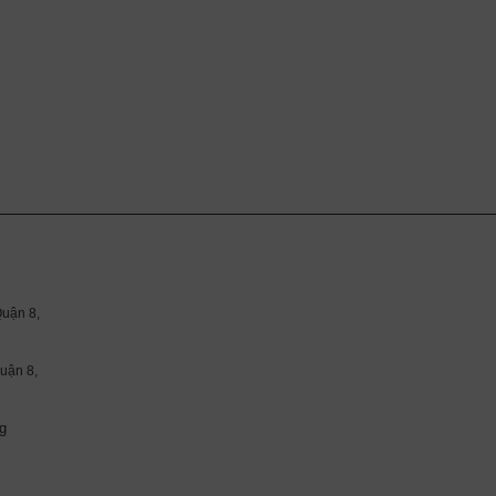
uận 8,
ận 8,
g