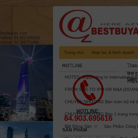
Bestbuyaz.com
Hotline: 84.903.695616
Hotline: 84.366721886
Trang chủ
Hợp tác & Kinh doanh
Supporting to International Brands fo
HOTLINE
Tran
trợ 
NOTES: Supporting to International B
Đang 
HIỆ
FROM SME TO IPO OR M&A (DOANH
CHUYỂN NHƯỢNG.Bán toàn bộ hệ thốn
HOTLINE:
CHUYỂN NHƯỢNG.Bán 1 trang trong to
84.903.695616
Bất Động Sản
Sản Phẩm Công N
SẢN PHẨM