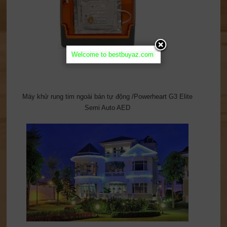
Welcome to bestbuyaz.com
Máy khử rung tim ngoài bán tự động /Powerheart G3 Elite
Semi Auto AED