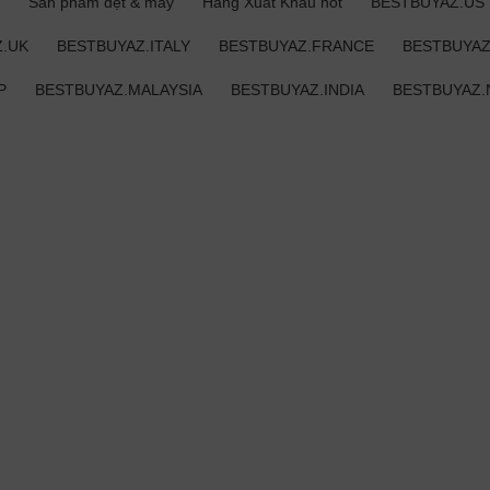
Sản phẩm dệt & may
Hàng Xuất Khẩu hot
BESTBUYAZ.US
.UK
BESTBUYAZ.ITALY
BESTBUYAZ.FRANCE
BESTBUYAZ
P
BESTBUYAZ.MALAYSIA
BESTBUYAZ.INDIA
BESTBUYAZ.