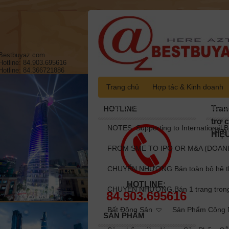
Bestbuyaz.com
Hotline: 84.903.695616
Hotline: 84.366721886
Trang chủ
Hợp tác & Kinh doanh
Supporting to International Brands fo
HOTLINE
Tran
trợ 
NOTES: Supporting to International B
Đang 
HIỆ
FROM SME TO IPO OR M&A (DOANH
CHUYỂN NHƯỢNG.Bán toàn bộ hệ thốn
HOTLINE:
CHUYỂN NHƯỢNG.Bán 1 trang trong to
84.903.695616
Bất Động Sản
Sản Phẩm Công N
SẢN PHẨM