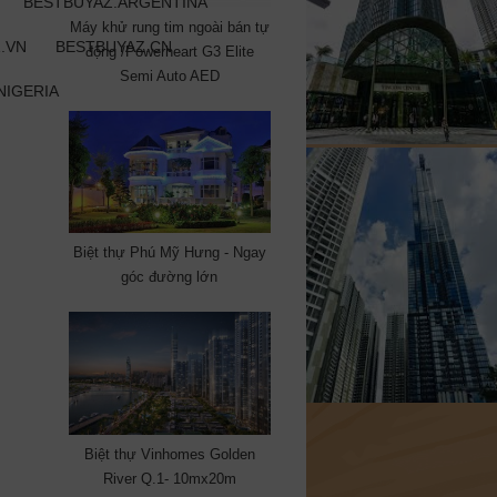
BESTBUYAZ.ARGENTINA
Máy khử rung tim ngoài bán tự
.VN
BESTBUYAZ.CN
động /Powerheart G3 Elite
Semi Auto AED
NIGERIA
Biệt thự Phú Mỹ Hưng - Ngay
góc đường lớn
Biệt thự Vinhomes Golden
River Q.1- 10mx20m