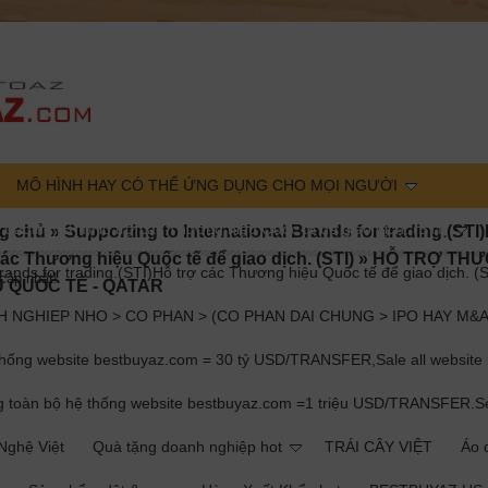
MÔ HÌNH HAY CÓ THỂ ỨNG DỤNG CHO MỌI NGƯỜI
r trading.(STI)Hỗ trợ các Thương hiệu Quốc tế để giao dịch. (STI)
g chủ
»
Supporting to International Brands for trading.(STI
các Thương hiệu Quốc tế để giao dịch. (STI)
»
HỖ TRỢ TH
rands for trading.(STI)Hỗ trợ các Thương hiệu Quốc tế để giao dịch. (S
cập nhật!
U QUỐC TẾ - QATAR
 NGHIEP NHO > CO PHAN > (CO PHAN DAI CHUNG > IPO HAY M&A
g website bestbuyaz.com = 30 tỷ USD/TRANSFER,Sale all website b
àn bộ hệ thống website bestbuyaz.com =1 triệu USD/TRANSFER.Sell ​​
ghệ Việt
Quà tặng doanh nghiệp hot
TRÁI CÂY VIỆT
Áo d