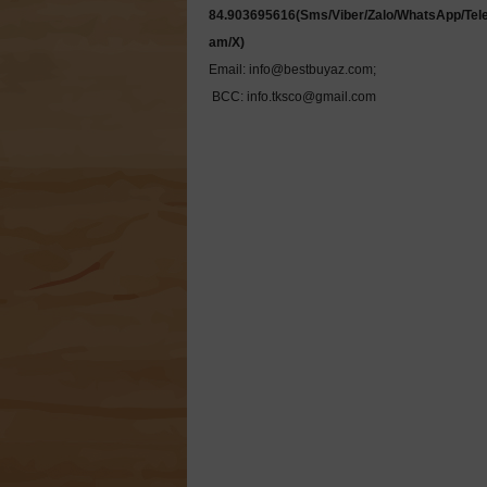
84.903695616(Sms/Viber/Zalo/WhatsApp/Tel
Email: info@bestbuyaz.com; 

 BCC: info.tksco@gmail.com