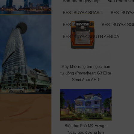
Sản phẩm giày dép
Sản Phẩm Gỗ
BESTBUYAZ.BRASIL
BESTBUYAZ
BESTBUYAZ.KR
BESTBUYAZ.SG
BESTBUYAZ.SOUTH AFRICA
Máy khử rung tim ngoài bán
tự động /Powerheart G3 Elite
Semi Auto AED
Biệt thự Phú Mỹ Hưng -
Ngay góc đường lớn