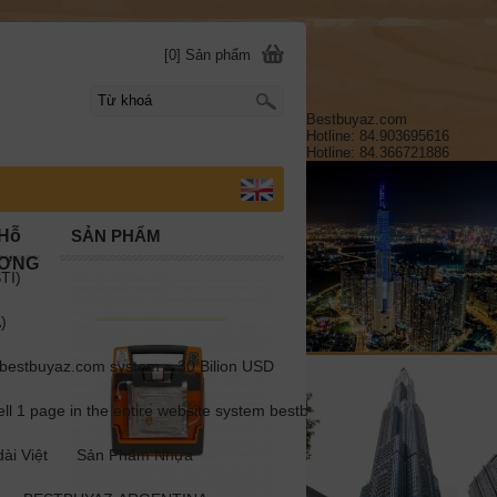
[0] Sản phẩm
Bestbuyaz.com
Hotline: 84.903695616
Hotline: 84.366721886
)Hỗ
SẢN PHẨM
ƯƠNG
TI)
)
estbuyaz.com system = 30 Bilion USD
1 page in the entire website system bestbuyaz.com =1 million USD
ài Việt
Sản Phẩm Nhựa