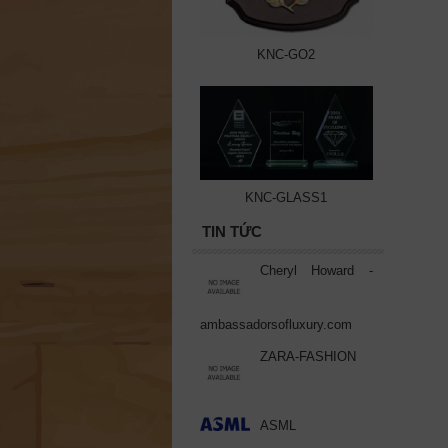
KNC-GO2
KNC-GLASS1
TIN TỨC
Cheryl Howard -
ambassadorsofluxury.com
ZARA-FASHION
ASML