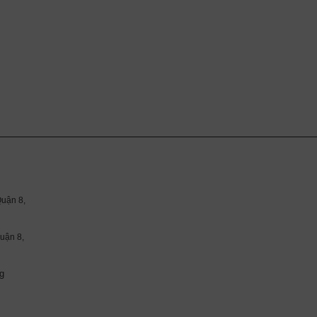
uận 8,
ận 8,
g